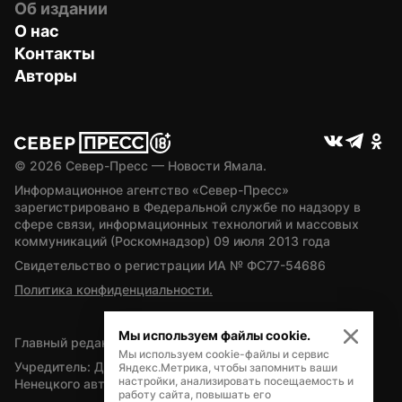
Об издании
О нас
Контакты
Авторы
© 
2026
 Север-Пресс — Новости Ямала.
Информационное агентство «Север-Пресс» 
зарегистрировано в Федеральной службе по надзору в 
сфере связи, информационных технологий и массовых 
коммуникаций (Роскомнадзор) 09 июля 2013 года
Свидетельство о регистрации ИА № ФС77-54686
Политика конфиденциальности.
Мы используем файлы cookie.
Главный редактор — А.Л. Поздеев
Мы используем cookie-файлы и сервис
Учредитель: Департамент внутренней политики Ямало-
Яндекс.Метрика, чтобы запомнить ваши
настройки, анализировать посещаемость и
Ненецкого автономного округа
работу сайта, повышать его