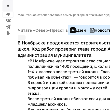
0
Масштабное строительство в самом разгаре. Фото: Юлия Чу
Читать «Север-Пресс» в
Дзен
Новост
В Ноябрьске продолжается строительст
школ. Ход работ проверил глава города 
администрация муниципалитета.
«В Ноябрьске идет строительство социал
поликлиники на 1400 посещений, школы в
1–4-х классов возле третьей школы. Глав
побывал на объектах», — говорится в со
В первой и третьей секциях поликлиники 
гидроизоляции кровли и монтажу сетей. 
этажа.
Возле третьей школы вбивают сваи дня но
младшеклассников.
В восьмом микрорайоне продолжается ст