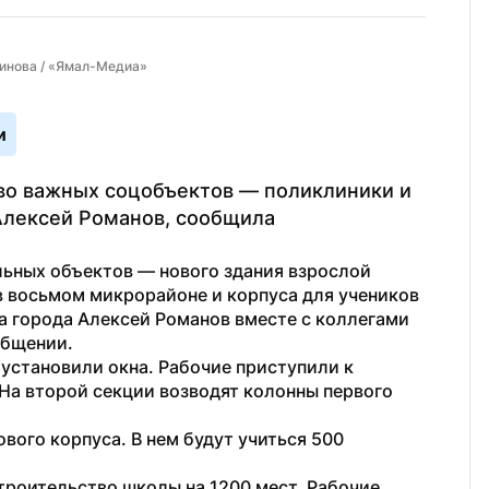
динова / «Ямал-Медиа»
и
во важных соцобъектов — поликлиники и 
Алексей Романов, сообщила 
ьных объектов — нового здания взрослой 
 восьмом микрорайоне и корпуса для учеников 
а города Алексей Романов вместе с коллегами 
общении.
установили окна. Рабочие приступили к 
На второй секции возводят колонны первого 
вого корпуса. В нем будут учиться 500 
роительство школы на 1200 мест. Рабочие 