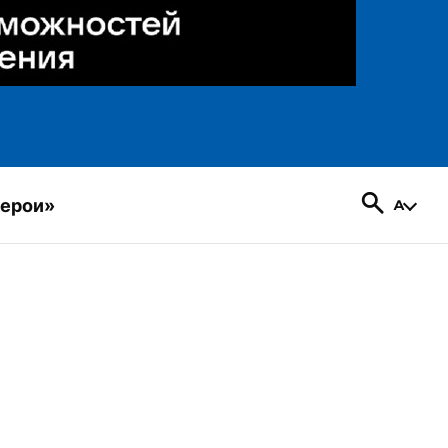
герои»