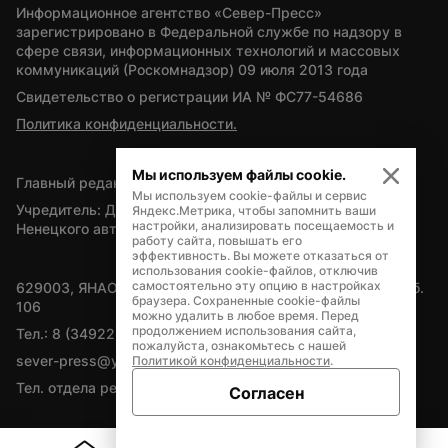
Информационное агентство «Север-Пресс» 
зарегистрировано в Федеральной службе по надзору в 
сфере связи, информационных технологий и массовых 
коммуникаций (Роскомнадзор) 09 июля 2013 года
Свидетельство о регистрации ИА № ФС77-54686
Политика конфиденциальности.
Мы используем файлы cookie.
Главный редактор — А.Л. Поздеев
Мы используем cookie-файлы и сервис
Учредитель: Департамент внутренней политики Ямало-
Яндекс.Метрика, чтобы запомнить ваши
настройки, анализировать посещаемость и
Ненецкого автономного округа
работу сайта, повышать его
эффективность. Вы можете отказаться от
использования cookie-файлов, отключив
самостоятельно эту опцию в настройках
629003, ЯНАО, Салехард, мкр. Богдана Кнунянца, д.1, каб. 
браузера. Сохраненные cookie-файлы
106
можно удалить в любое время. Перед
продолжением использования сайта,
Тел.: 8 (34922) 71262
пожалуйста, ознакомьтесь с нашей
sever-press@yamal-media.ru
Политикой конфиденциальности
.
Тел. отдела рекламы: 8 (34922) 42728
Согласен