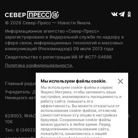
© 
2026
 Север-Пресс — Новости Ямала.
Информационное агентство «Север-Пресс» 
зарегистрировано в Федеральной службе по надзору в 
сфере связи, информационных технологий и массовых 
коммуникаций (Роскомнадзор) 09 июля 2013 года
Свидетельство о регистрации ИА № ФС77-54686
Политика конфиденциальности.
Мы используем файлы cookie.
Главный редактор — А.Л. Поздеев
Мы используем cookie-файлы и сервис
Учредитель: Департамент внутренней политики Ямало-
Яндекс.Метрика, чтобы запомнить ваши
настройки, анализировать посещаемость и
Ненецкого автономного округа
работу сайта, повышать его
эффективность. Вы можете отказаться от
использования cookie-файлов, отключив
самостоятельно эту опцию в настройках
629003, ЯНАО, Салехард, мкр. Богдана Кнунянца, д.1, каб. 
браузера. Сохраненные cookie-файлы
106
можно удалить в любое время. Перед
продолжением использования сайта,
Тел.: 8 (34922) 71262
пожалуйста, ознакомьтесь с нашей