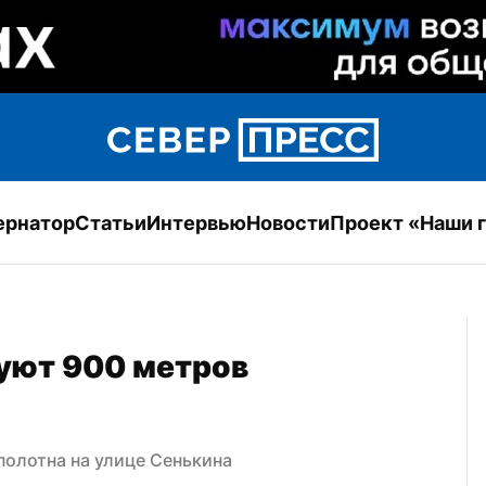
ернатор
Статьи
Интервью
Новости
Проект «Наши 
уют 900 метров 
олотна на улице Сенькина