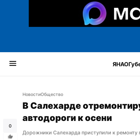
ЯНАО
Губ
Новости
Общество
В Салехарде отремонтир
автодороги к осени
0
Дорожники Салехарда приступили к ремонту п