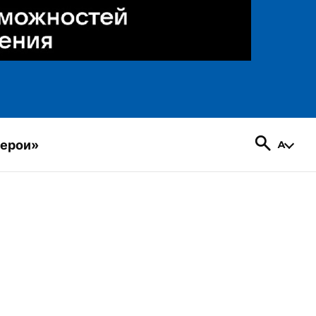
герои»