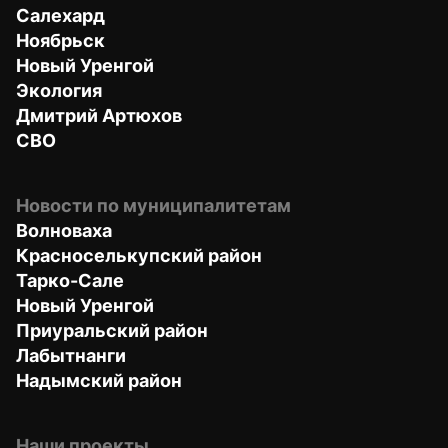
Салехард
Ноябрьск
Новый Уренгой
Экология
Дмитрий Артюхов
СВО
Новости по муниципалитетам
Волноваха
Красноселькупский район
Тарко-Сале
Новый Уренгой
Приуральский район
Лабытнанги
Надымский район
Наши проекты