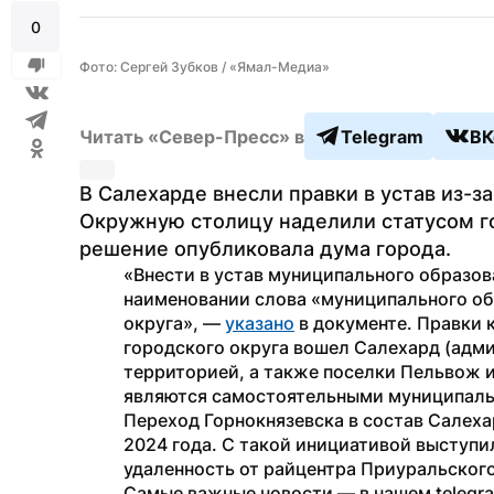
0
Фото: Сергей Зубков / «Ямал-Медиа»
Читать «Север-Пресс» в
Telegram
ВК
В Салехарде внесли правки в устав из-з
Окружную столицу наделили статусом го
решение опубликовала дума города.
«Внести в устав муниципального образов
наименовании слова «муниципального об
округа», — 
указано
 в документе. Правки к
городского округа вошел Салехард (адми
территорией, а также поселки Пельвож и 
являются самостоятельными муниципаль
Переход Горнокнязевска в состав Салеха
2024 года. С такой инициативой выступи
удаленность от райцентра Приуральского
Самые важные новости — в нашем telegr