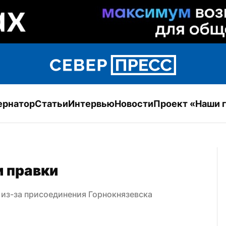
ернатор
Статьи
Интервью
Новости
Проект «Наши 
и правки
 из-за присоединения Горнокнязевска