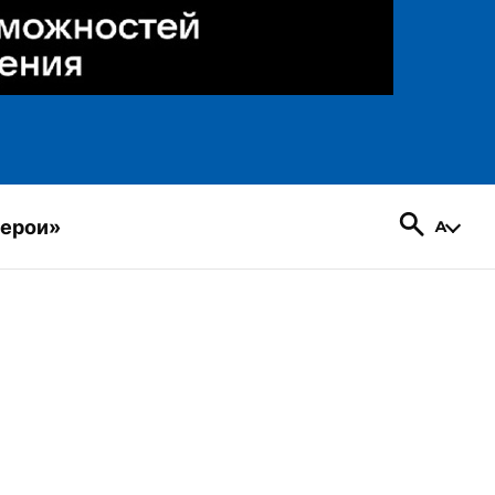
герои»