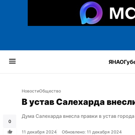
ЯНАО
Губ
Новости
Общество
В устав Салехарда внесл
Дума Салехарда внесла правки в устав города
0
11 декабря 2024
Обновлено: 11 декабря 2024