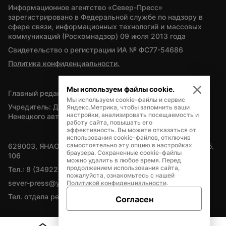
Информационное агентство «Север-Пресс» 
зарегистрировано в Федеральной службе по надзору в 
сфере связи, информационных технологий и массовых 
коммуникаций (Роскомнадзор) 09 июля 2013 года
Свидетельство о регистрации ИА № ФС77-54686
Политика конфиденциальности.
Мы используем файлы cookie.
Главный редактор — А.Л. Поздеев
Мы используем cookie-файлы и сервис
Учредитель: Департамент внутренней политики Ямало-
Яндекс.Метрика, чтобы запомнить ваши
настройки, анализировать посещаемость и
Ненецкого автономного округа
работу сайта, повышать его
эффективность. Вы можете отказаться от
использования cookie-файлов, отключив
самостоятельно эту опцию в настройках
629003, ЯНАО, Салехард, мкр. Богдана Кнунянца, д.1, каб. 
браузера. Сохраненные cookie-файлы
106
можно удалить в любое время. Перед
продолжением использования сайта,
Тел.: 8 (34922) 71262
пожалуйста, ознакомьтесь с нашей
sever-press@yamal-media.ru
Политикой конфиденциальности
.
Тел. отдела рекламы: 8 (34922) 42728
Согласен