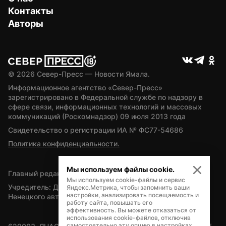
Контакты
Авторы
© 
2026
 Север-Пресс — Новости Ямала.
Информационное агентство «Север-Пресс» 
зарегистрировано в Федеральной службе по надзору в 
сфере связи, информационных технологий и массовых 
коммуникаций (Роскомнадзор) 09 июля 2013 года
Свидетельство о регистрации ИА № ФС77-54686
Политика конфиденциальности.
Мы используем файлы cookie.
Главный редактор — А.Л. Поздеев
Мы используем cookie-файлы и сервис
Учредитель: Департамент внутренней политики Ямало-
Яндекс.Метрика, чтобы запомнить ваши
настройки, анализировать посещаемость и
Ненецкого автономного округа
работу сайта, повышать его
эффективность. Вы можете отказаться от
использования cookie-файлов, отключив
самостоятельно эту опцию в настройках