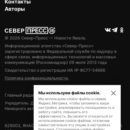
Контакты
Авторы
© 
2026
 Север-Пресс — Новости Ямала.
Информационное агентство «Север-Пресс» 
зарегистрировано в Федеральной службе по надзору в 
сфере связи, информационных технологий и массовых 
коммуникаций (Роскомнадзор) 09 июля 2013 года
Свидетельство о регистрации ИА № ФС77-54686
Политика конфиденциальности.
Мы используем файлы cookie.
Главный редактор — А.Л. Поздеев
Мы используем cookie-файлы и сервис
Учредитель: Департамент внутренней политики Ямало-
Яндекс.Метрика, чтобы запомнить ваши
настройки, анализировать посещаемость и
Ненецкого автономного округа
работу сайта, повышать его
эффективность. Вы можете отказаться от
использования cookie-файлов, отключив
самостоятельно эту опцию в настройках
629003, ЯНАО, Салехард, мкр. Богдана Кнунянца, д.1, каб. 
браузера. Сохраненные cookie-файлы