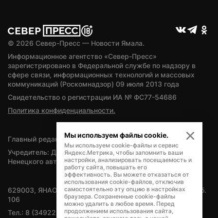
© 
2026
 Север-Пресс — Новости Ямала.
Информационное агентство «Север-Пресс» 
зарегистрировано в Федеральной службе по надзору в 
сфере связи, информационных технологий и массовых 
коммуникаций (Роскомнадзор) 09 июля 2013 года
Свидетельство о регистрации ИА № ФС77-54686
Политика конфиденциальности.
Мы используем файлы cookie.
Главный редактор — А.Л. Поздеев
Мы используем cookie-файлы и сервис
Учредитель: Департамент внутренней политики Ямало-
Яндекс.Метрика, чтобы запомнить ваши
настройки, анализировать посещаемость и
Ненецкого автономного округа
работу сайта, повышать его
эффективность. Вы можете отказаться от
использования cookie-файлов, отключив
самостоятельно эту опцию в настройках
629003, ЯНАО, Салехард, мкр. Богдана Кнунянца, д.1, каб. 
браузера. Сохраненные cookie-файлы
106
можно удалить в любое время. Перед
продолжением использования сайта,
Тел.: 8 (34922) 71262