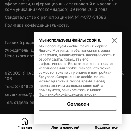
сфере связи, информационных технологий и массовых 
коммуникаций (Роскомнадзор) 09 июля 2013 года
Свидетельство о регистрации ИА № ФС77-54686
Политика конфиденциальности.
Мы используем файлы cookie.
Главный редактор — А.Л. Поздеев
Мы используем cookie-файлы и сервис
Учредитель: Департамент внутренней политики Ямало-
Яндекс.Метрика, чтобы запомнить ваши
настройки, анализировать посещаемость и
Ненецкого автономного округа
работу сайта, повышать его
эффективность. Вы можете отказаться от
использования cookie-файлов, отключив
самостоятельно эту опцию в настройках
629003, ЯНАО, Салехард, мкр. Богдана Кнунянца, д.1, каб. 
браузера. Сохраненные cookie-файлы
106
можно удалить в любое время. Перед
продолжением использования сайта,
Тел.: 8 (34922) 71262
пожалуйста, ознакомьтесь с нашей
sever-press@yamal-media.ru
Политикой конфиденциальности
.
Тел. отдела рекламы: 8 (34922) 42728
Согласен