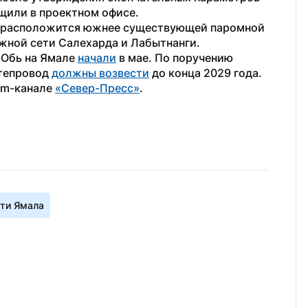
щили в проектном офисе.
т расположится южнее существующей паромной 
жной сети Салехарда и Лабытнанги.
 Обь на Ямале 
начали
 в мае. По поручению 
тепровод 
должны возвести
 до конца 2029 года. 
am-канале 
«Север-Пресс»
.
ти Ямала