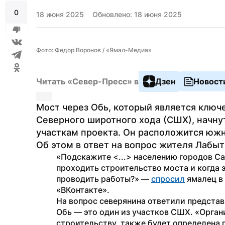
0
18 июня 2025
Обновлено: 18 июня 2025
Фото: Федор Воронов / «Ямал-Медиа»
Читать «Север-Пресс» в
Дзен
Новост
Мост через Обь, который является ключ
Северного широтного хода (СШХ), начнут
участкам проекта. Он расположится юж
Об этом в ответ на вопрос жителя Лабы
«Подскажите <...> населению городов Сал
проходить строительство моста и когда э
проводить работы?» — 
спросил
 ямалец в
«ВКонтакте».
На вопрос северянина ответили представ
Обь — это один из участков СШХ. «Органи
строительству, также будет определена 