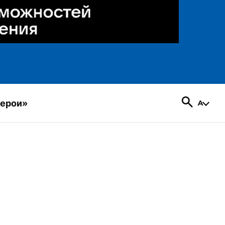
герои»