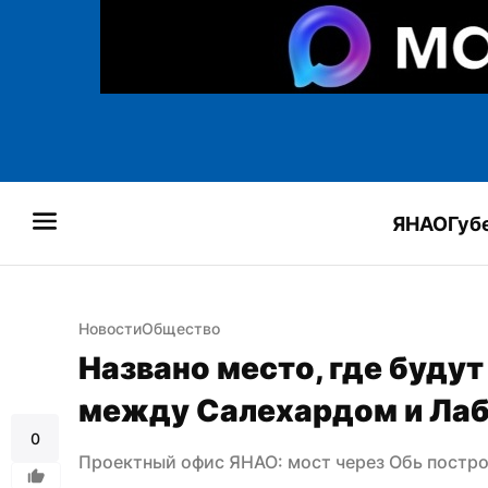
ЯНАО
Губ
Новости
Общество
Названо место, где будут
между Салехардом и Ла
0
Проектный офис ЯНАО: мост через Обь постр