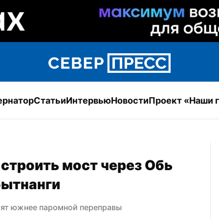
ернатор
Статьи
Интервью
Новости
Проект «Наши 
 строить мост через Обь 
бытнанги
оят южнее паромной переправы