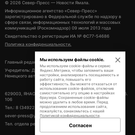
© 
2026
 Север-Пресс — Новости Ямала.
Информационное агентство «Север-Пресс» 
зарегистрировано в Федеральной службе по надзору в 
сфере связи, информационных технологий и массовых 
коммуникаций (Роскомнадзор) 09 июля 2013 года
Свидетельство о регистрации ИА № ФС77-54686
Политика конфиденциальности.
Мы используем файлы cookie.
Главный редактор — А.Л. Поздеев
Мы используем cookie-файлы и сервис
Учредитель: Департамент внутренней политики Ямало-
Яндекс.Метрика, чтобы запомнить ваши
настройки, анализировать посещаемость и
Ненецкого автономного округа
работу сайта, повышать его
эффективность. Вы можете отказаться от
использования cookie-файлов, отключив
самостоятельно эту опцию в настройках
629003, ЯНАО, Салехард, мкр. Богдана Кнунянца, д.1, каб. 
браузера. Сохраненные cookie-файлы
106
можно удалить в любое время. Перед
продолжением использования сайта,
Тел.: 8 (34922) 71262
пожалуйста, ознакомьтесь с нашей
sever-press@yamal-media.ru
Политикой конфиденциальности
.
Тел. отдела рекламы: 8 (34922) 42728
Согласен