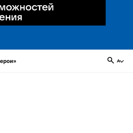
герои»