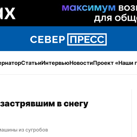
ернатор
Статьи
Интервью
Новости
Проект «Наши 
застрявшим в снегу 
машины из сугробов