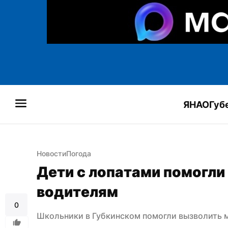
ЯНАО
Губ
Новости
Погода
Дети с лопатами помогли 
водителям
0
Школьники в Губкинском помогли вызволить 