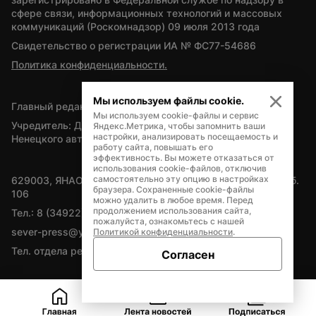
сфере связи, информационных технологий и массовых 
коммуникаций (Роскомнадзор) 09 июля 2013 года
Свидетельство о регистрации ИА № ФС77-54686
Политика конфиденциальности.
Мы используем файлы cookie.
Главный редактор — А.Л. Поздеев
Мы используем cookie-файлы и сервис
Учредитель: Департамент внутренней политики Ямало-
Яндекс.Метрика, чтобы запомнить ваши
настройки, анализировать посещаемость и
Ненецкого автономного округа
работу сайта, повышать его
эффективность. Вы можете отказаться от
использования cookie-файлов, отключив
самостоятельно эту опцию в настройках
629003, ЯНАО, Салехард, мкр. Богдана Кнунянца, д.1, каб. 
браузера. Сохраненные cookie-файлы
106
можно удалить в любое время. Перед
продолжением использования сайта,
Тел.: 8 (34922) 71262
пожалуйста, ознакомьтесь с нашей
sever-press@yamal-media.ru
Политикой конфиденциальности
.
Тел. отдела рекламы: 8 (34922) 42728
Согласен