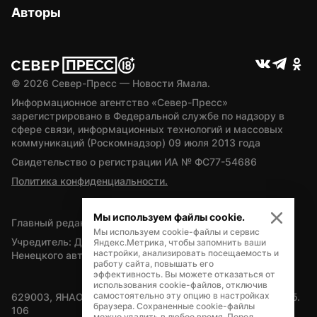
Авторы
© 
2026
 Север-Пресс — Новости Ямала.
Информационное агентство «Север-Пресс» 
зарегистрировано в Федеральной службе по надзору в 
сфере связи, информационных технологий и массовых 
коммуникаций (Роскомнадзор) 09 июля 2013 года
Свидетельство о регистрации ИА № ФС77-54686
Политика конфиденциальности.
Мы используем файлы cookie.
Главный редактор — А.Л. Поздеев
Мы используем cookie-файлы и сервис
Учредитель: Департамент внутренней политики Ямало-
Яндекс.Метрика, чтобы запомнить ваши
настройки, анализировать посещаемость и
Ненецкого автономного округа
работу сайта, повышать его
эффективность. Вы можете отказаться от
использования cookie-файлов, отключив
самостоятельно эту опцию в настройках
629003, ЯНАО, Салехард, мкр. Богдана Кнунянца, д.1, каб. 
браузера. Сохраненные cookie-файлы
106
можно удалить в любое время. Перед