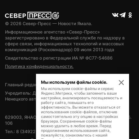
© 
2026
 Север-Пресс — Новости Ямала.
Информационное агентство «Север-Пресс» 
зарегистрировано в Федеральной службе по надзору в 
сфере связи, информационных технологий и массовых 
коммуникаций (Роскомнадзор) 09 июля 2013 года
Свидетельство о регистрации ИА № ФС77-54686
Политика конфиденциальности.
Мы используем файлы cookie.
Главный редактор — А.Л. Поздеев
Мы используем cookie-файлы и сервис
Учредитель: Департамент внутренней политики Ямало-
Яндекс.Метрика, чтобы запомнить ваши
настройки, анализировать посещаемость и
Ненецкого автономного округа
работу сайта, повышать его
эффективность. Вы можете отказаться от
использования cookie-файлов, отключив
самостоятельно эту опцию в настройках
629003, ЯНАО, Салехард, мкр. Богдана Кнунянца, д.1, каб. 
браузера. Сохраненные cookie-файлы
106
можно удалить в любое время. Перед
продолжением использования сайта,
Тел.: 8 (34922) 71262
пожалуйста, ознакомьтесь с нашей