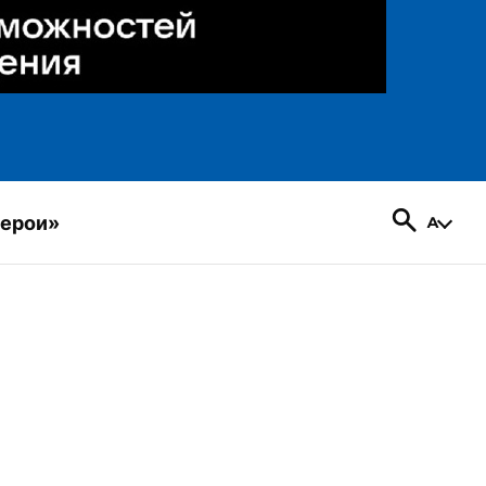
герои»