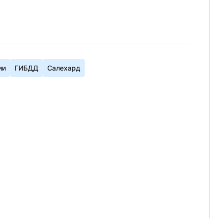
ии
ГИБДД
Салехард