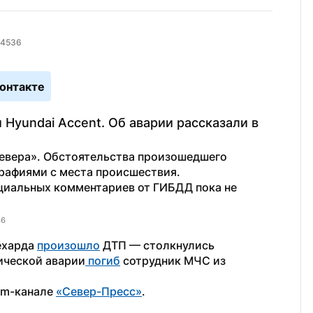
/4536
онтакте
Hyundai Accent. Об аварии рассказали в 
евера». Обстоятельства произошедшего 
рафиями с места происшествия.
циальных комментариев от ГИБДД пока не 
36
ехарда 
произошло
 ДТП — столкнулись 
гической аварии
 погиб
 сотрудник МЧС из 
am-канале 
«Север-Пресс»
.