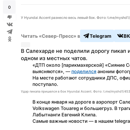
0
У Hyundai Accent разнесло весь левый бок. Фото: t.me/myshd1
Читать «Север-Пресс» в
Telegram
ВК
В Салехарде не поделили дорогу пикап и 
одном из местных чатов.
«ДТП около [парикмахерской] «Сияние С
выясняются», — 
поделился
 аноним фотог
На месте работают сотрудники ДПС, офи
поступало.
Удар пикапа пришелся в бок Hyundai Accent. Фото: t.me/myshd1/45
В конце января на дороге в аэропорт Сал
Volkswagen Touareg и большегруз. В тра
Лабытнанги Евгений Клипа.
Самые важные новости — в нашем telegr