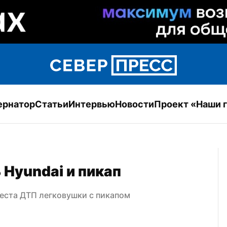
ернатор
Статьи
Интервью
Новости
Проект «Наши 
 Hyundai и пикап
еста ДТП легковушки с пикапом