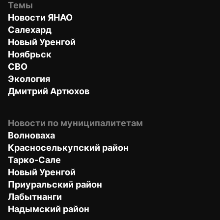
Темы
Новости ЯНАО
Салехард
Новый Уренгой
Ноябрьск
СВО
Экология
Дмитрий Артюхов
Новости по муниципалитетам
Волноваха
Красноселькупский район
Тарко-Сале
Новый Уренгой
Приуральский район
Лабытнанги
Надымский район