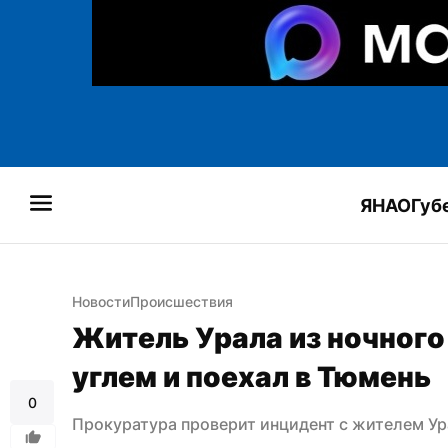
ЯНАО
Губ
Новости
Происшествия
Житель Урала из ночного к
углем и поехал в Тюмень
0
Прокуратура проверит инцидент с жителем Ура