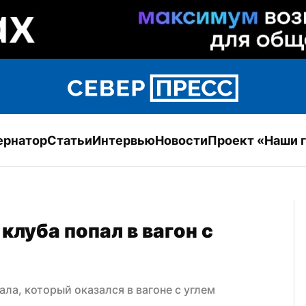
ернатор
Статьи
Интервью
Новости
Проект «Наши 
луба попал в вагон с 
ла, который оказался в вагоне с углем