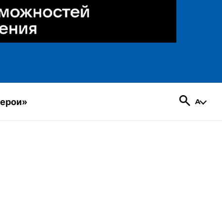
герои»