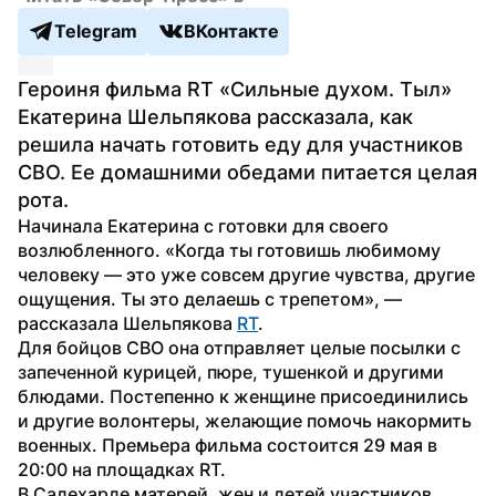
Telegram
ВКонтакте
Героиня фильма RT «Сильные духом. Тыл» 
Екатерина Шельпякова рассказала, как 
решила начать готовить еду для участников 
СВО. Ее домашними обедами питается целая 
рота.
Начинала Екатерина с готовки для своего 
возлюбленного. «Когда ты готовишь любимому 
человеку — это уже совсем другие чувства, другие 
ощущения. Ты это делаешь с трепетом», — 
рассказала Шельпякова 
RT
.
Для бойцов СВО она отправляет целые посылки с 
запеченной курицей, пюре, тушенкой и другими 
блюдами. Постепенно к женщине присоединились 
и другие волонтеры, желающие помочь накормить 
военных. Премьера фильма состоится 29 мая в 
20:00 на площадках RT.
В Салехарде матерей, жен и детей участников 