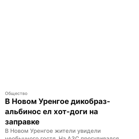
Общество
В Новом Уренгое дикобраз-
альбинос ел хот-доги на 
заправке
В Новом Уренгое жители увидели 
необычного гостя. На АЗС прогуливался 