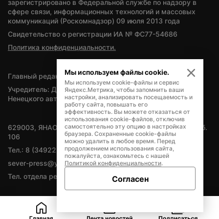
зарегистрировано в Федеральной службе по надзору в 
сфере связи, информационных технологий и массовых 
коммуникаций (Роскомнадзор) 09 июля 2013 года
Свидетельство о регистрации ИА № ФС77-54686
Политика конфиденциальности.
Мы используем файлы cookie.
Главный редактор — А.Л. Поздеев
Мы используем cookie-файлы и сервис
Учредитель: Департамент внутренней политики Ямало-
Яндекс.Метрика, чтобы запомнить ваши
настройки, анализировать посещаемость и
Ненецкого автономного округа
работу сайта, повышать его
эффективность. Вы можете отказаться от
использования cookie-файлов, отключив
самостоятельно эту опцию в настройках
629003, ЯНАО, Салехард, мкр. Богдана Кнунянца, д.1, каб. 
браузера. Сохраненные cookie-файлы
106
можно удалить в любое время. Перед
продолжением использования сайта,
Тел.: 8 (34922) 71262
пожалуйста, ознакомьтесь с нашей
sever-press@yamal-media.ru
Политикой конфиденциальности
.
Тел. отдела рекламы: 8 (34922) 42728
Согласен