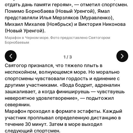
отдать дань памяти героям», — отметил спортсмен. 
Помимо Борнобаева (Новый Уренгой), Ямал 
представляли Илья Мерзляков (Муравленко), 
Михаил Михалев (Ноябрьск) и Виктория Никонова 
(Новый Уренгой).
Марафон в Черном море. Фото предоставлено Святогором 
Ма
Борнобаевым
Бо
1
 / 
3
Святогор признался, что тяжело плыть в 
неспокойном, волнующемся море. Но морально 
спортсмены чувствовали гордость и единение с 
другими участниками. «Вода бодрит, адреналин 
зашкаливает, а когда финишируешь — чувствуешь 
невероятное удовлетворение», — подытожил 
северянин.
Марафон проходил в формате эстафеты. Каждый 
участник проплывал определенную дистанцию в 
течение 30 минут. Затем в море выходил 
следующий спортсмен.