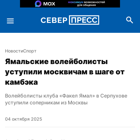
Новости
Спорт
Ямальские волейболисты 
уступили москвичам в шаге от 
камбэка
Волейболисты клуба «‎Факел Ямал» в Серпухове 
уступили соперникам из Москвы
04 октября 2025