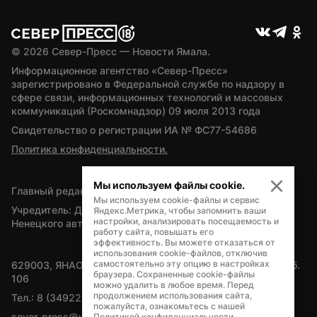
© 
2026
 Север-Пресс — Новости Ямала.
Информационное агентство «Север-Пресс» 
зарегистрировано в Федеральной службе по надзору в 
сфере связи, информационных технологий и массовых 
коммуникаций (Роскомнадзор) 09 июля 2013 года
Свидетельство о регистрации ИА № ФС77-54686
Политика конфиденциальности.
Мы используем файлы cookie.
Главный редактор — А.Л. Поздеев
Мы используем cookie-файлы и сервис
Учредитель: Департамент внутренней политики Ямало-
Яндекс.Метрика, чтобы запомнить ваши
настройки, анализировать посещаемость и
Ненецкого автономного округа
работу сайта, повышать его
эффективность. Вы можете отказаться от
использования cookie-файлов, отключив
самостоятельно эту опцию в настройках
629003, ЯНАО, Салехард, мкр. Богдана Кнунянца, д.1, каб. 
браузера. Сохраненные cookie-файлы
106
можно удалить в любое время. Перед
продолжением использования сайта,
Тел.: 8 (34922) 71262
пожалуйста, ознакомьтесь с нашей
sever-press@yamal-media.ru
Политикой конфиденциальности
.