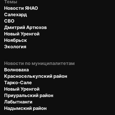
Темы
Новости ЯНАО
Салехард
СВО
Дмитрий Артюхов
Новый Уренгой
Ноябрьск
Экология
Новости по муниципалитетам
Волноваха
Красноселькупский район
Тарко-Сале
Новый Уренгой
Приуральский район
Лабытнанги
Надымский район