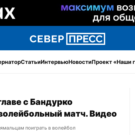
ернатор
Статьи
Интервью
Новости
Проект «Наши 
лаве с Бандурко 
 волейбольный матч. Видео
 ямальцам поиграть в волейбол