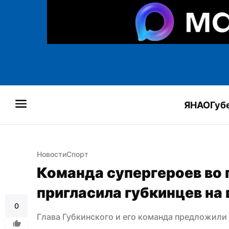
ЯНАО
Губ
Новости
Спорт
Команда супергероев во г
пригласила губкинцев на
0
Глава Губкинского и его команда предложили