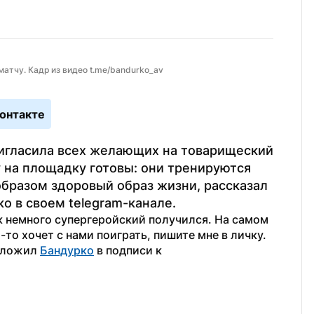
атчу. Кадр из видео t.me/bandurko_av
онтакте
игласила всех желающих на товарищеский 
 на площадку готовы: они тренируются 
бразом здоровый образ жизни, рассказал 
о в своем telegram-канале.
к немного супергеройский получился. На самом 
то хочет с нами поиграть, пишите мне в личку. 
дложил 
Бандурко
 в подписи к 