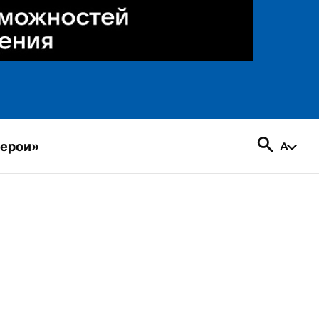
герои»