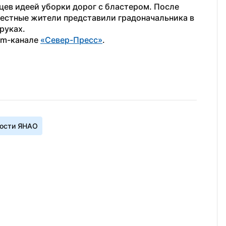
цев идеей уборки дорог с бластером. После 
местные жители представили градоначальника в 
руках.
am-канале 
«Север-Пресс»
.
ости ЯНАО