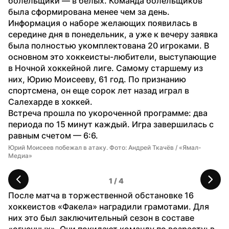
болельщики — в белых. Команда болельщиков 
была сформирована менее чем за день. 
Информация о наборе желающих появилась в 
середине дня в понедельник, а уже к вечеру заявка 
была полностью укомплектована 20 игроками. В 
основном это хоккеисты-любители, выступающие 
в Ночной хоккейной лиге. Самому старшему из 
них, Юрию Моисееву, 61 год. По признанию 
спортсмена, он еще сорок лет назад играл в 
Салехарде в хоккей.
Встреча прошла по укороченной программе: два 
периода по 15 минут каждый. Игра завершилась с 
равным счетом — 6:6.
Юрий Моисеев побежал в атаку. Фото: Андрей Ткачёв / «Ямал-
Иг
Медиа»
Тк
1
 / 
4
После матча в торжественной обстановке 16 
хоккеистов «Факела» наградили грамотами. Для 
них это был заключительный сезон в составе 
«огненных». Они покидают команду по возрасту: в 