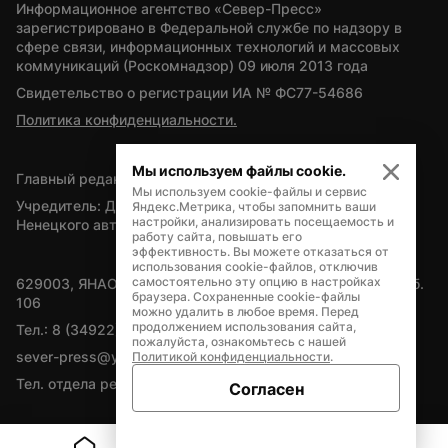
Информационное агентство «Север-Пресс» 
зарегистрировано в Федеральной службе по надзору в 
сфере связи, информационных технологий и массовых 
коммуникаций (Роскомнадзор) 09 июля 2013 года
Свидетельство о регистрации ИА № ФС77-54686
Политика конфиденциальности.
Мы используем файлы cookie.
Главный редактор — А.Л. Поздеев
Мы используем cookie-файлы и сервис
Учредитель: Департамент внутренней политики Ямало-
Яндекс.Метрика, чтобы запомнить ваши
настройки, анализировать посещаемость и
Ненецкого автономного округа
работу сайта, повышать его
эффективность. Вы можете отказаться от
использования cookie-файлов, отключив
самостоятельно эту опцию в настройках
629003, ЯНАО, Салехард, мкр. Богдана Кнунянца, д.1, каб. 
браузера. Сохраненные cookie-файлы
106
можно удалить в любое время. Перед
продолжением использования сайта,
Тел.: 8 (34922) 71262
пожалуйста, ознакомьтесь с нашей
sever-press@yamal-media.ru
Политикой конфиденциальности
.
Тел. отдела рекламы: 8 (34922) 42728
Согласен