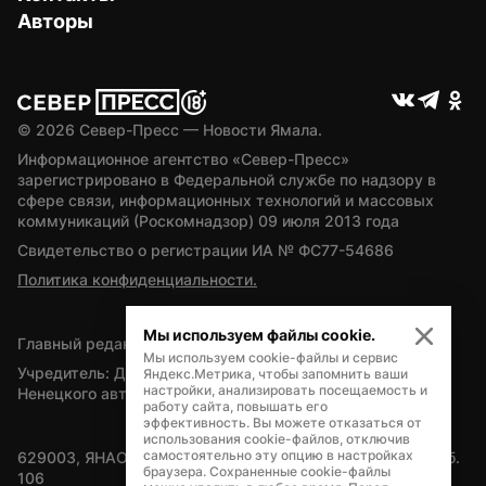
Авторы
© 
2026
 Север-Пресс — Новости Ямала.
Информационное агентство «Север-Пресс» 
зарегистрировано в Федеральной службе по надзору в 
сфере связи, информационных технологий и массовых 
коммуникаций (Роскомнадзор) 09 июля 2013 года
Свидетельство о регистрации ИА № ФС77-54686
Политика конфиденциальности.
Мы используем файлы cookie.
Главный редактор — А.Л. Поздеев
Мы используем cookie-файлы и сервис
Учредитель: Департамент внутренней политики Ямало-
Яндекс.Метрика, чтобы запомнить ваши
настройки, анализировать посещаемость и
Ненецкого автономного округа
работу сайта, повышать его
эффективность. Вы можете отказаться от
использования cookie-файлов, отключив
самостоятельно эту опцию в настройках
629003, ЯНАО, Салехард, мкр. Богдана Кнунянца, д.1, каб. 
браузера. Сохраненные cookie-файлы
106