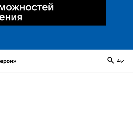
герои»