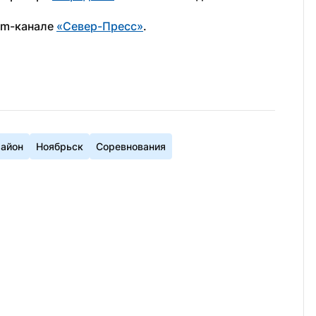
am-канале 
«Север-Пресс»
.
район
Ноябрьск
Соревнования