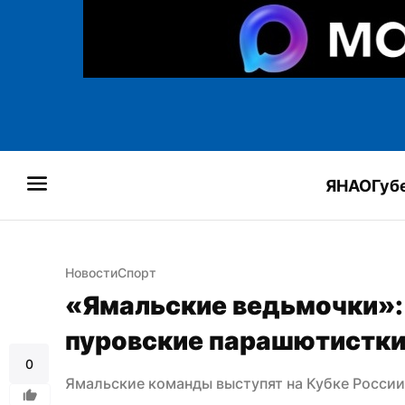
ЯНАО
Губ
Новости
Спорт
«Ямальские ведьмочки»: 
пуровские парашютистки
0
Ямальские команды выступят на Кубке Росси