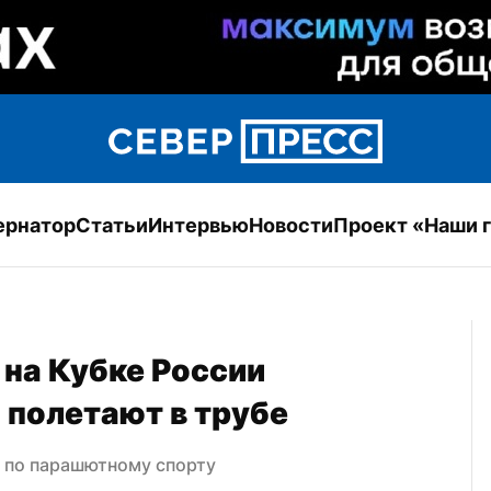
ернатор
Статьи
Интервью
Новости
Проект «Наши 
на Кубке России 
 полетают в трубе
и по парашютному спорту