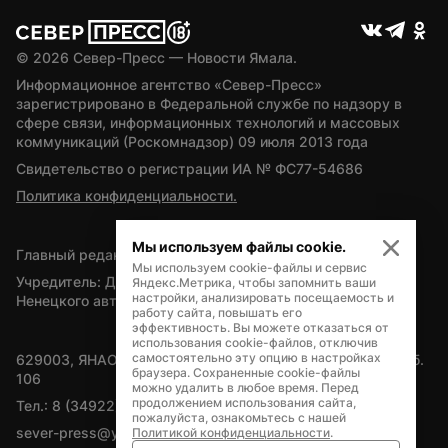
© 
2026
 Север-Пресс — Новости Ямала.
Информационное агентство «Север-Пресс» 
зарегистрировано в Федеральной службе по надзору в 
сфере связи, информационных технологий и массовых 
коммуникаций (Роскомнадзор) 09 июля 2013 года
Свидетельство о регистрации ИА № ФС77-54686
Политика конфиденциальности.
Мы используем файлы cookie.
Главный редактор — А.Л. Поздеев
Мы используем cookie-файлы и сервис
Учредитель: Департамент внутренней политики Ямало-
Яндекс.Метрика, чтобы запомнить ваши
настройки, анализировать посещаемость и
Ненецкого автономного округа
работу сайта, повышать его
эффективность. Вы можете отказаться от
использования cookie-файлов, отключив
самостоятельно эту опцию в настройках
629003, ЯНАО, Салехард, мкр. Богдана Кнунянца, д.1, каб. 
браузера. Сохраненные cookie-файлы
106
можно удалить в любое время. Перед
продолжением использования сайта,
Тел.: 8 (34922) 71262
пожалуйста, ознакомьтесь с нашей
sever-press@yamal-media.ru
Политикой конфиденциальности
.