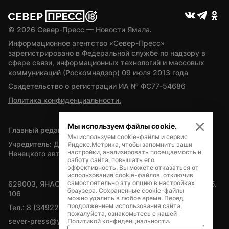
© 
2026
 Север-Пресс — Новости Ямала.
Информационное агентство «Север-Пресс» 
зарегистрировано в Федеральной службе по надзору в 
сфере связи, информационных технологий и массовых 
коммуникаций (Роскомнадзор) 09 июля 2013 года
Свидетельство о регистрации ИА № ФС77-54686
Политика конфиденциальности.
Мы используем файлы cookie.
Главный редактор — А.Л. Поздеев
Мы используем cookie-файлы и сервис
Учредитель: Департамент внутренней политики Ямало-
Яндекс.Метрика, чтобы запомнить ваши
настройки, анализировать посещаемость и
Ненецкого автономного округа
работу сайта, повышать его
эффективность. Вы можете отказаться от
использования cookie-файлов, отключив
самостоятельно эту опцию в настройках
629003, ЯНАО, Салехард, мкр. Богдана Кнунянца, д.1, каб. 
браузера. Сохраненные cookie-файлы
106
можно удалить в любое время. Перед
продолжением использования сайта,
Тел.: 8 (34922) 71262
пожалуйста, ознакомьтесь с нашей
sever-press@yamal-media.ru
Политикой конфиденциальности
.