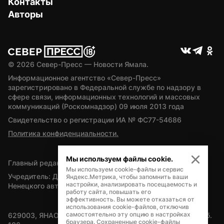
Контакты
Авторы
© 
2026
 Север-Пресс — Новости Ямала.
Информационное агентство «Север-Пресс» 
зарегистрировано в Федеральной службе по надзору в 
сфере связи, информационных технологий и массовых 
коммуникаций (Роскомнадзор) 09 июля 2013 года
Свидетельство о регистрации ИА № ФС77-54686
Политика конфиденциальности.
Мы используем файлы cookie.
Главный редактор — А.Л. Поздеев
Мы используем cookie-файлы и сервис
Учредитель: Департамент внутренней политики Ямало-
Яндекс.Метрика, чтобы запомнить ваши
настройки, анализировать посещаемость и
Ненецкого автономного округа
работу сайта, повышать его
эффективность. Вы можете отказаться от
использования cookie-файлов, отключив
самостоятельно эту опцию в настройках
629003, ЯНАО, Салехард, мкр. Богдана Кнунянца, д.1, каб. 
браузера. Сохраненные cookie-файлы