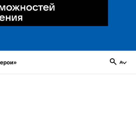
герои»