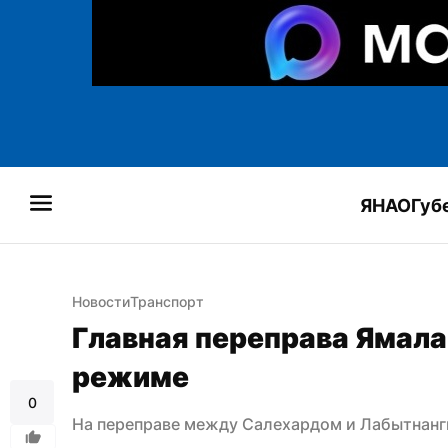
ЯНАО
Губ
Новости
Транспорт
Главная переправа Ямала
режиме
0
На переправе между Салехардом и Лабытнанг