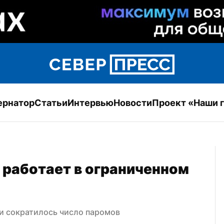
ернатор
Статьи
Интервью
Новости
Проект «Наши 
 работает в ограниченном 
и сократилось число паромов