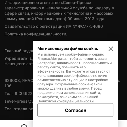
Информационное агентство «Север-Пресс» 
зарегистрировано в Федеральной службе по надзору в 
сфере связи, информационных технологий и массовых 
коммуникаций (Роскомнадзор) 09 июля 2013 года
Свидетельство о регистрации ИА № ФС77-54686
Политика конфиденциальности.
Мы используем файлы cookie.
Главный редактор — А.Л. Поздеев
Мы используем cookie-файлы и сервис
Учредитель: Департамент внутренней политики Ямало-
Яндекс.Метрика, чтобы запомнить ваши
настройки, анализировать посещаемость и
Ненецкого автономного округа
работу сайта, повышать его
эффективность. Вы можете отказаться от
использования cookie-файлов, отключив
самостоятельно эту опцию в настройках
629003, ЯНАО, Салехард, мкр. Богдана Кнунянца, д.1, каб. 
браузера. Сохраненные cookie-файлы
106
можно удалить в любое время. Перед
продолжением использования сайта,
Тел.: 8 (34922) 71262
пожалуйста, ознакомьтесь с нашей
sever-press@yamal-media.ru
Политикой конфиденциальности
.
Тел. отдела рекламы: 8 (34922) 42728
Согласен