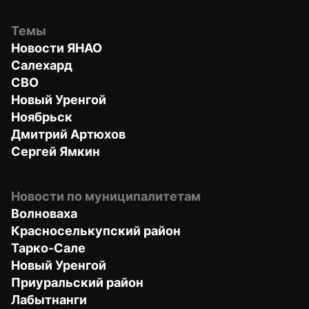
Темы
Новости ЯНАО
Салехард
СВО
Новый Уренгой
Ноябрьск
Дмитрий Артюхов
Сергей Ямкин
Новости по муниципалитетам
Волноваха
Красноселькупский район
Тарко-Сале
Новый Уренгой
Приуральский район
Лабытнанги