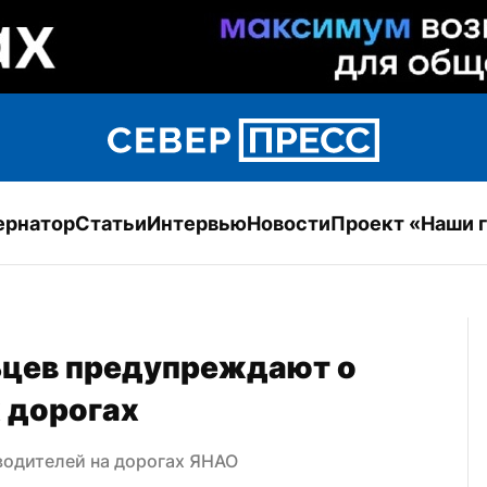
ернатор
Статьи
Интервью
Новости
Проект «Наши 
цев предупреждают о 
 дорогах
одителей на дорогах ЯНАО