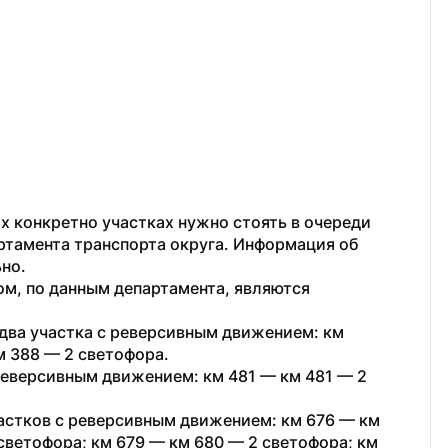
х конкретно участках нужно стоять в очереди 
артамента транспорта округа. Информация об 
но. 
м, по данным департамента, являются 
два участка с реверсивным движением: км 
м 388 — 2 светофора.
реверсивным движением: км 481 — км 481 — 2 
астков с реверсивным движением: км 676 — км 
светофора; км 679 — км 680 — 2 светофора; км 