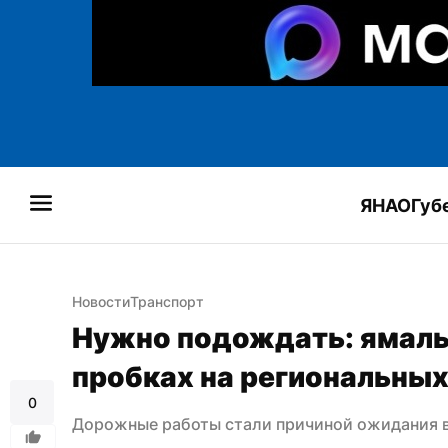
ЯНАО
Губ
Новости
Транспорт
Нужно подождать: ямаль
пробках на региональных
0
Дорожные работы стали причиной ожидания в