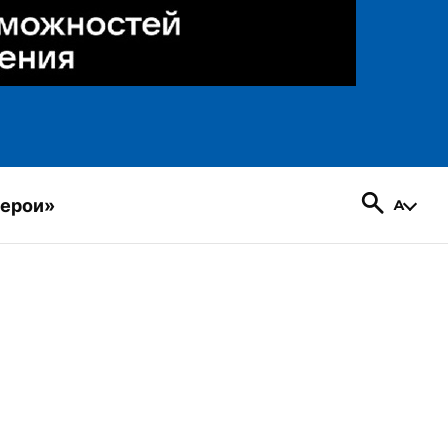
герои»