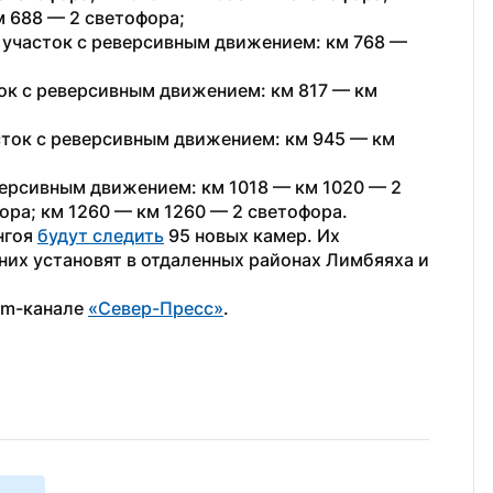
м 688 — 2 светофора;
 участок с реверсивным движением: км 768 — 
ок с реверсивным движением: км 817 — км 
ток с реверсивным движением: км 945 — км 
ерсивным движением: км 1018 — км 1020 — 2 
ора; км 1260 — км 1260 — 2 светофора.
гоя 
будут следить
 95 новых камер. Их 
них установят в отдаленных районах Лимбяяха и 
am-канале 
«Север-Пресс»
.