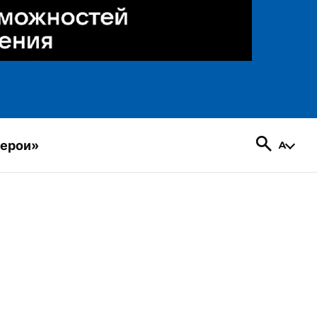
герои»