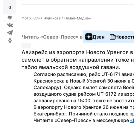
0
Фото: Юлия Чудинова / «Ямал-Медиа»
Читать «Север-Пресс» в
Дзен
Новост
Авиарейс из аэропорта Нового Уренгоя в
самолет в обратном направлении тоже н
табло ямальской воздушной гавани.
Согласно расписанию, рейс UT-6171 авиак
Красноярска в Новый Уренгой 30 июня в 0
Салехарду). Однако вылет самолета Boei
воздушного судна рейсом UT-6172 из аэро
запланировано на 15:00, тоже не состоитс
В аэропорту Нового Уренгоя 26 июня на т
Екатеринбург. Причиной стало позднее п
Читайте «Север-Пресс» в мессенджере 
«