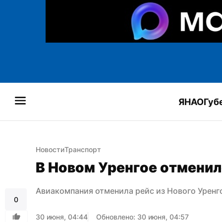
ЯНАО
Губ
Новости
Транспорт
В Новом Уренгое отменил
Авиакомпания отменила рейс из Нового Уренг
0
30 июня, 04:44
Обновлено: 30 июня, 04:57