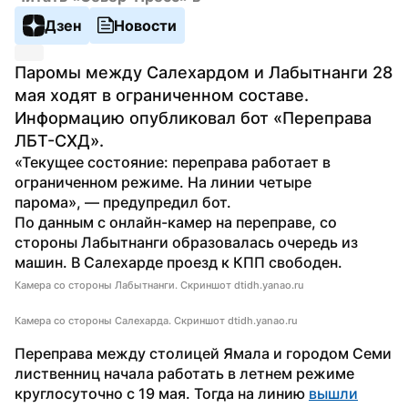
Дзен
Новости
Паромы между Салехардом и Лабытнанги 28 
мая ходят в ограниченном составе. 
Информацию опубликовал бот «Переправа 
ЛБТ-СХД».
«Текущее состояние: переправа работает в 
ограниченном режиме. На линии четыре 
парома», — предупредил бот. 
По данным с онлайн-камер на переправе, со 
стороны Лабытнанги образовалась очередь из 
машин. В Салехарде проезд к КПП свободен.
Камера со стороны Лабытнанги. Скриншот dtidh.yanao.ru
Камера со стороны Салехарда. Скриншот dtidh.yanao.ru
Переправа между столицей Ямала и городом Семи 
лиственниц начала работать в летнем режиме 
круглосуточно с 19 мая. Тогда на линию 
вышли