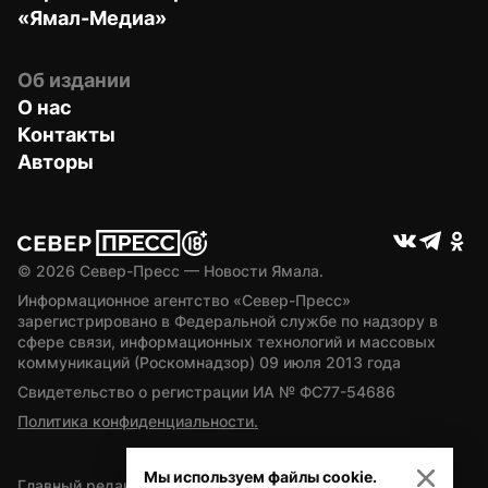
«Ямал-Медиа»
Об издании
О нас
Контакты
Авторы
© 
2026
 Север-Пресс — Новости Ямала.
Информационное агентство «Север-Пресс» 
зарегистрировано в Федеральной службе по надзору в 
сфере связи, информационных технологий и массовых 
коммуникаций (Роскомнадзор) 09 июля 2013 года
Свидетельство о регистрации ИА № ФС77-54686
Политика конфиденциальности.
Мы используем файлы cookie.
Главный редактор — А.Л. Поздеев