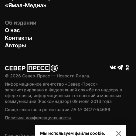
«Ямал-Медиа»
Об издании
О нас
Контакты
Авторы
© 
2026
 Север-Пресс — Новости Ямала.
Информационное агентство «Север-Пресс» 
зарегистрировано в Федеральной службе по надзору в 
сфере связи, информационных технологий и массовых 
коммуникаций (Роскомнадзор) 09 июля 2013 года
Свидетельство о регистрации ИА № ФС77-54686
Политика конфиденциальности.
Мы используем файлы cookie.
Главный редактор — А.Л. Поздеев