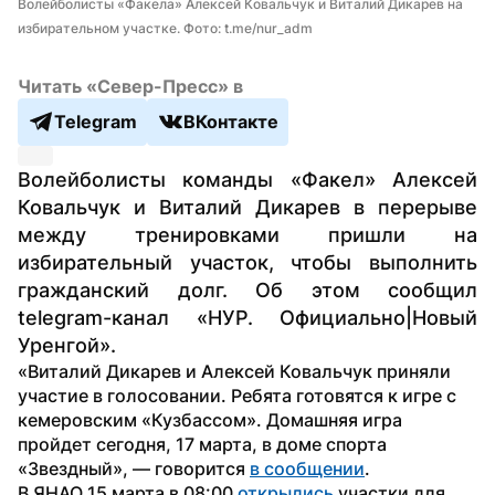
Волейболисты «Факела» Алексей Ковальчук и Виталий Дикарев на 
избирательном участке. Фото: t.me/nur_adm
Читать «Север-Пресс» в
Telegram
ВКонтакте
Волейболисты команды «Факел» Алексей 
Ковальчук и Виталий Дикарев в перерыве 
между тренировками пришли на 
избирательный участок, чтобы выполнить 
гражданский долг. Об этом сообщил 
telegram-канал «НУР. Официально|Новый 
Уренгой».
«Виталий Дикарев и Алексей Ковальчук приняли 
участие в голосовании. Ребята готовятся к игре с 
кемеровским «Кузбассом». Домашняя игра 
пройдет сегодня, 17 марта, в доме спорта 
«Звездный», — говорится 
в сообщении
.
В ЯНАО 15 марта в 08:00 
открылись
 участки для 