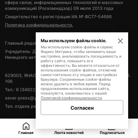
сфере связи, информационных технологий и массовых 
коммуникаций (Роскомнадзор) 09 июля 2013 года
Свидетельство о регистрации ИА № ФС77-54686
Политика конфиденциальности.
Мы используем файлы cookie.
Главный редактор — А.Л. Поздеев
Мы используем cookie-файлы и сервис
Учредитель: Департамент внутренней политики Ямало-
Яндекс.Метрика, чтобы запомнить ваши
настройки, анализировать посещаемость и
Ненецкого автономного округа
работу сайта, повышать его
эффективность. Вы можете отказаться от
использования cookie-файлов, отключив
самостоятельно эту опцию в настройках
629003, ЯНАО, Салехард, мкр. Богдана Кнунянца, д.1, каб. 
браузера. Сохраненные cookie-файлы
106
можно удалить в любое время. Перед
продолжением использования сайта,
Тел.: 8 (34922) 71262
пожалуйста, ознакомьтесь с нашей
sever-press@yamal-media.ru
Политикой конфиденциальности
.
Тел. отдела рекламы: 8 (34922) 42728
Согласен