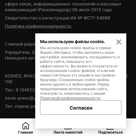
сфере связи, информационных технологий и массовых 
коммуникаций (Роскомнадзор) 09 июля 2013 года
Свидетельство о регистрации ИА № ФС77-54686
Политика конфиденциальности.
Мы используем файлы cookie.
Главный редактор — А.Л. Поздеев
Мы используем cookie-файлы и сервис
Учредитель: Департамент внутренней политики Ямало-
Яндекс.Метрика, чтобы запомнить ваши
настройки, анализировать посещаемость и
Ненецкого автономного округа
работу сайта, повышать его
эффективность. Вы можете отказаться от
использования cookie-файлов, отключив
самостоятельно эту опцию в настройках
629003, ЯНАО, Салехард, мкр. Богдана Кнунянца, д.1, каб. 
браузера. Сохраненные cookie-файлы
106
можно удалить в любое время. Перед
продолжением использования сайта,
Тел.: 8 (34922) 71262
пожалуйста, ознакомьтесь с нашей
sever-press@yamal-media.ru
Политикой конфиденциальности
.
Тел. отдела рекламы: 8 (34922) 42728
Согласен