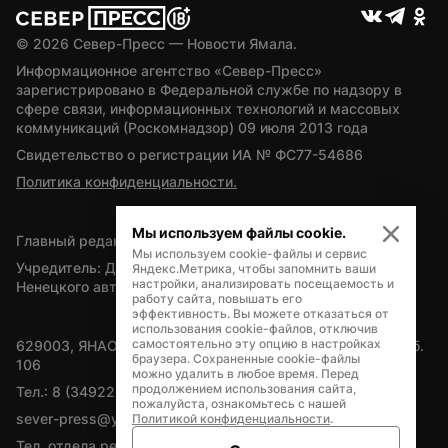
© 
2026
 Север-Пресс — Новости Ямала.
Информационное агентство «Север-Пресс» 
зарегистрировано в Федеральной службе по надзору в 
сфере связи, информационных технологий и массовых 
коммуникаций (Роскомнадзор) 09 июля 2013 года
Свидетельство о регистрации ИА № ФС77-54686
Политика конфиденциальности.
Мы используем файлы cookie.
Главный редактор — А.Л. Поздеев
Мы используем cookie-файлы и сервис
Учредитель: Департамент внутренней политики Ямало-
Яндекс.Метрика, чтобы запомнить ваши
настройки, анализировать посещаемость и
Ненецкого автономного округа
работу сайта, повышать его
эффективность. Вы можете отказаться от
использования cookie-файлов, отключив
самостоятельно эту опцию в настройках
629003, ЯНАО, Салехард, мкр. Богдана Кнунянца, д.1, каб. 
браузера. Сохраненные cookie-файлы
106
можно удалить в любое время. Перед
продолжением использования сайта,
Тел.: 8 (34922) 71262
пожалуйста, ознакомьтесь с нашей
sever-press@yamal-media.ru
Политикой конфиденциальности
.
Тел. отдела рекламы: 8 (34922) 42728