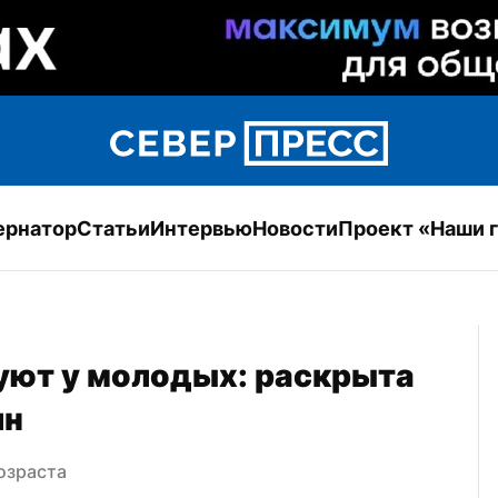
ернатор
Статьи
Интервью
Новости
Проект «Наши 
уют у молодых: раскрыта 
ин
озраста