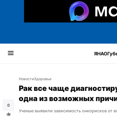
ЯНАО
Губ
Новости
Здоровье
Рак все чаще диагностир
одна из возможных прич
0
Ученые выявили зависимость онкорисков от в