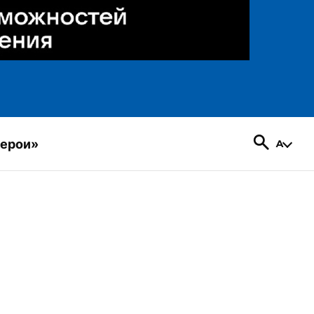
герои»