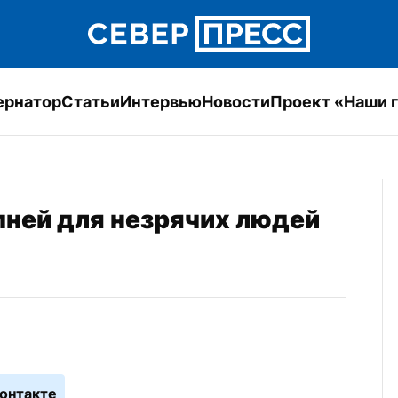
ернатор
Статьи
Интервью
Новости
Проект «Наши 
пней для незрячих людей
онтакте