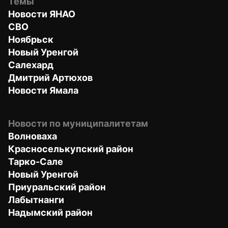
Темы
Новости ЯНАО
СВО
Ноябрьск
Новый Уренгой
Салехард
Дмитрий Артюхов
Новости Ямала
Новости по муниципалитетам
Волноваха
Красноселькупский район
Тарко-Сале
Новый Уренгой
Приуральский район
Лабытнанги
Надымский район