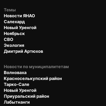
Темы
Новости ЯНАО
Салехард
Новый Уренгой
Ноябрьск
СВО
Экология
Дмитрий Артюхов
Новости по муниципалитетам
Волноваха
Красноселькупский район
Тарко-Сале
Новый Уренгой
Приуральский район
Лабытнанги