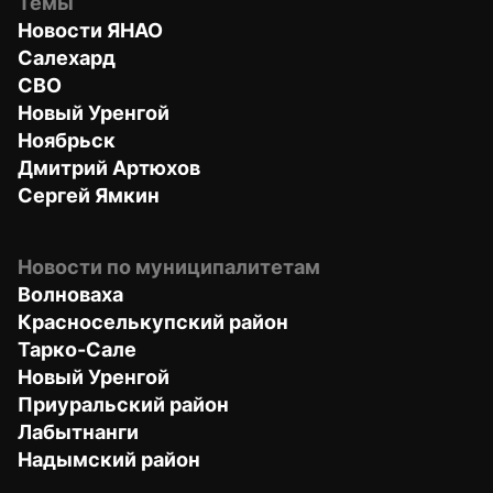
Темы
Новости ЯНАО
Салехард
СВО
Новый Уренгой
Ноябрьск
Дмитрий Артюхов
Сергей Ямкин
Новости по муниципалитетам
Волноваха
Красноселькупский район
Тарко-Сале
Новый Уренгой
Приуральский район
Лабытнанги
Надымский район