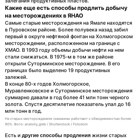
залегания продуктивных пластов. 
Какие еще есть способы продлить добычу 
на месторождениях в ЯНАО
Самые старые месторождения на Ямале находятся 
в Пуровском районе. Более полувека назад забил 
первый в округе нефтяной фонтан на Холмогорском 
месторождении, расположенном на границе с 
ХМАО. В 1993 году объемы добычи нефти на нем 
стали снижаться. В 1975-м в том же районе 
открыли Суторминское месторождение. В его 
границах было выделено 19 продуктивных 
залежей.
В конце 80-х годов Холмогорское, 
Муравленковское и Суторминское месторождения 
суммарно давали в год более 41 млн тонн черного 
золота. Спустя десятилетие показатель упал до 16 
млн тонн в год.
На старых месторождениях скважины работают с обводненностью более
90%. Фото: anatoliy_gleb / Shutterstock / Fotodom
Есть и 
 жизни старых 
другие способы продления