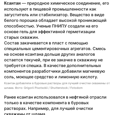
 — природное химическое соединение, его 
Ксантан
используют в пищевой промышленности как 
загуститель или стабилизатор. Вещество в виде 
белого порошка обладает высокой проникающей 
способностью. Ученые ПНИПУ создали на его 
основе гель для эффективной герметизации 
старых скважин. 
Состав закачивается в пласт с помощью 
специальных цементировочных агрегатов. Смесь 
на основе ксантана дольше других аналогов 
остается текучей, при ее закачке в скважину не 
требуется спешка. В качестве дополнительных 
компонентов разработчики добавили магниевую 
соль, моющее средство и лимонную кислоту.
Ксантан добавляли в буровые растворы для лучшей очистки скважины от
шлама. Фото: Grigorii Pisotsckii / Shutterstock / Fotodom
Ранее ксантан использовался в нефтяной отрасли 
только в качестве компонента в буровых 
растворах. Например, для лучшей очистки 
скважины от шлама.